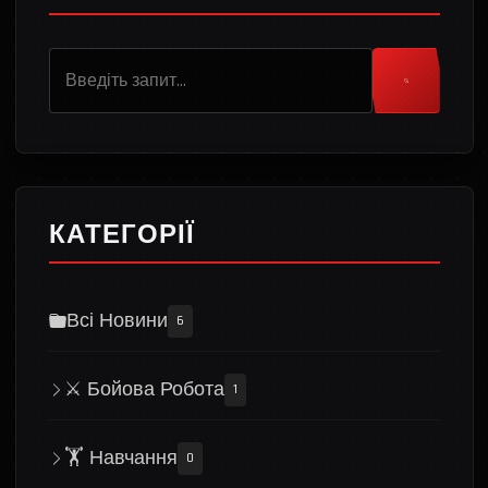
КАТЕГОРІЇ
Всі Новини
6
⚔️ Бойова Робота
1
🏋️ Навчання
0